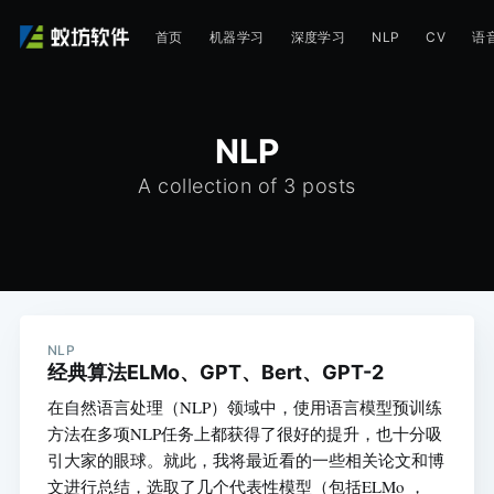
首页
机器学习
深度学习
NLP
CV
语
NLP
A collection of 3 posts
NLP
经典算法ELMo、GPT、Bert、GPT-2
在自然语言处理（NLP）领域中，使用语言模型预训练
方法在多项NLP任务上都获得了很好的提升，也十分吸
引大家的眼球。就此，我将最近看的一些相关论文和博
文进行总结，选取了几个代表性模型（包括ELMo ，